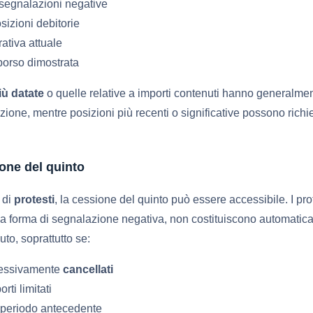
 segnalazioni negative
sizioni debitorie
ativa attuale
borso dimostrata
iù datate
o quelle relative a importi contenuti hanno generalme
zione, mentre posizioni più recenti o significative possono richi
ione del quinto
 di
protesti
, la cessione del quinto può essere accessibile. I prot
a forma di segnalazione negativa, non costituiscono automatic
to, soprattutto se:
cessivamente
cancellati
ti limitati
 periodo antecedente