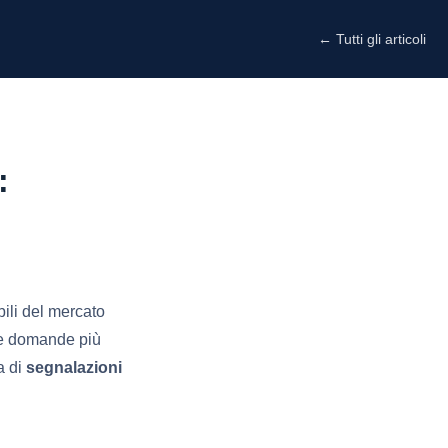
← Tutti gli articoli
:
ili del mercato
lle domande più
a di
segnalazioni