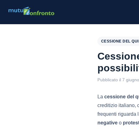
CESSIONE DEL QU
Cessione
possibili
Pubblicato il 7 giugn
La
cessione del q
creditizio italiano
frequenti riguarda 
negative
o
protest