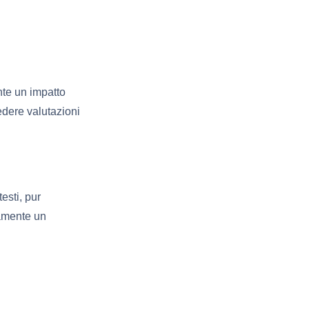
nte un impatto
edere valutazioni
esti, pur
amente un