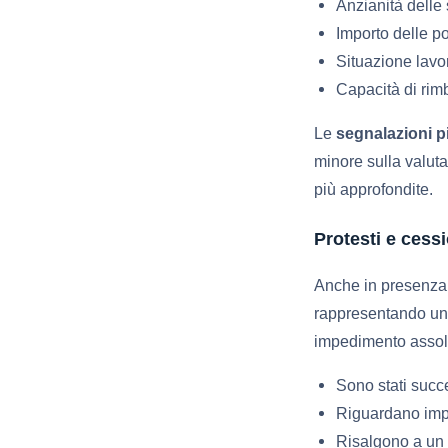
Anzianità delle
Importo delle po
Situazione lavor
Capacità di rim
Le
segnalazioni p
minore sulla valuta
più approfondite.
Protesti e cess
Anche in presenza
rappresentando un
impedimento assolu
Sono stati suc
Riguardano impor
Risalgono a un